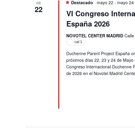
de
Destacado
mayo 22
-
mayo 24
VIE
22
Eventos
VI Congreso Intern
España 2026
NOVOTEL CENTER MADRID
Calle
cat 1
Duchenne Parent Project España
próximos días 22, 23 y 24 de Mayo d
Congreso Internacional Duchenne Pa
de 2026 en el Novotel Madrid Cent