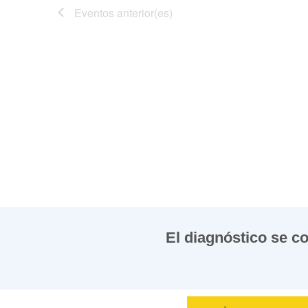
Eventos
anterior(es)
El diagnóstico se c