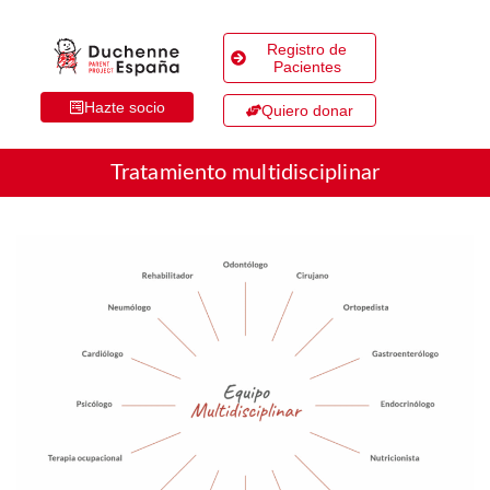
Registro de
Pacientes
Hazte socio
Quiero donar
Tratamiento multidisciplinar