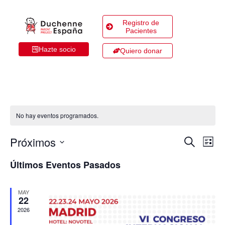
Registro de
Pacientes
Hazte socio
Quiero donar
No hay eventos programados.
Próximos
Naveg
Na
Buscar
Lista
de
de
Selecciona
Últimos Eventos Pasados
la
vis
búsqu
fecha.
de
y
MAY
Ev
22
vistas
2026
de